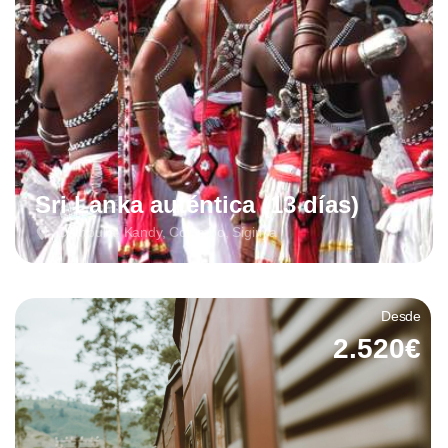
Sri Lanka auténtica (13 días)
Dambulla, Kandy, Colombo, Sigiriya
Desde
2.520€