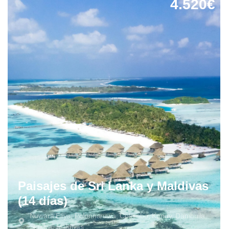
4.520€
Paisajes de Sri Lanka y Maldivas
(14 días)
Nuwara Eliya, Polonnaruwa, Colombo, Kandy, Dambulla,
Sigiriya, Maldivas