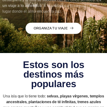
un viaje a lo auténtico
, a lo salvaje y a lo sagrado. A un
lugar donde el alma encuentra paz.
ORGANIZA TU VIAJE
Estos son los
destinos más
populares
Una isla que lo tiene todo:
selvas, playas vírgenes, templos
ancestrales, plantaciones de té infinitas, trenes azules