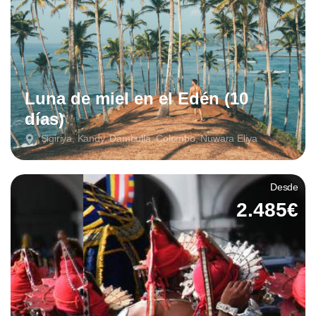
Luna de miel en el Edén (10
días)
Sigiriya, Kandy, Dambulla, Colombo, Nuwara Eliya
Desde
2.485€