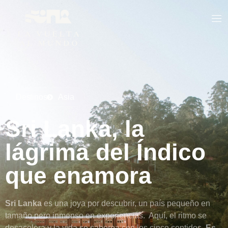
Destinos
Asia
Sri Lanka, la
lágrima del Índico
que enamora
Sri Lanka
es una joya por descubrir, un país pequeño en
tamaño pero inmenso en experiencias. Aquí, el ritmo se
desacelera y la vida se saborea con los cinco sentidos.
Es