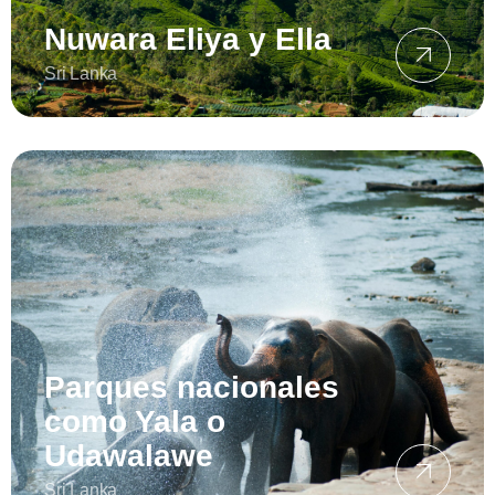
Nuwara Eliya y Ella
Sri Lanka
Parques nacionales
como Yala o
Udawalawe
Sri Lanka